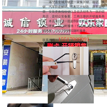
洛宁县全城开锁是一家集开锁、修锁、换
锁、汽车防盗解码、匹配芯片钥匙、原车遥控
器、安装更换指纹锁以及锁具销售为一体的锁
匙店，是经公安备案、工商注册的开锁服务商
家。本店新引进一批超B级锁芯及指纹锁负责
上门更换，24小时服务！找开锁 请找正规开
锁商家：15517909991随时服务。
15517909991
联系热线：