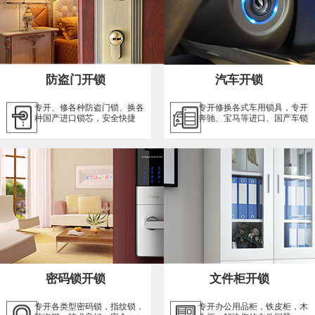
防盗门开锁
汽车开锁
专开、修各种防盗门锁、换各
专开修换各式车用锁具，专开
种国产进口锁芯，安全快捷
奔驰、宝马等进口、国产车锁
密码锁开锁
文件柜开锁
专开各类型密码锁，指纹锁，
专开办公用品柜，铁皮柜，木